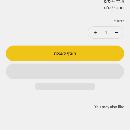
אורך -4 ס"מ
רוחב -3 ס"מ
כמות:
הוסף לעגלה