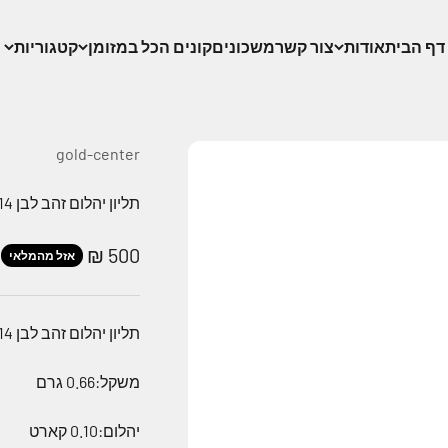
דף הבית
אודות
צור קשר
משכונים
קונים הכל במזומן
קטגוריות
gold-center
תליון יהלום זהב לבן 14 קארט
מחיר מבצע
500 ₪
אזל מהמלאי
תליון יהלום זהב לבן 14 קארט
משקל:0.66 גרם
יהלום:0.10 קארט