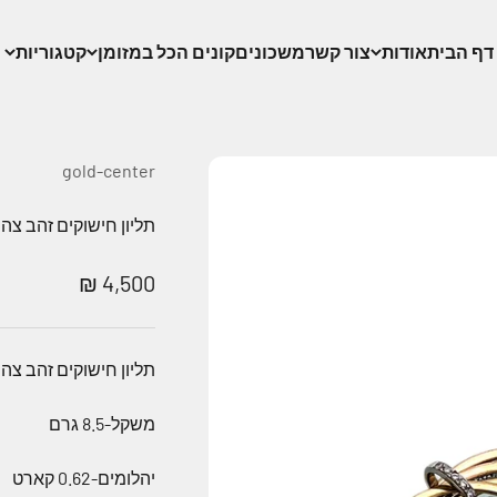
דף הבית
אודות
צור קשר
משכונים
קונים הכל במזומן
קטגוריות
gold-center
תליון חישוקים זהב צהוב 18 קארט עם חישוק זהב לבן משובת י
מחיר מבצע
4,500 ₪
תליון חישוקים זהב צהוב 18 קארט עם חישוק זהב לבן משובת י
משקל-8.5 גרם
יהלומים-0.62 קארט