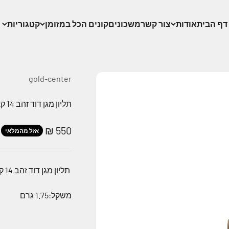
דף הבית
אודות
צור קשר
משכונים
קונים הכל במזומן
קטגוריות
gold-center
תליון מגן דוד זהב 14 קארט
מחיר מבצע
550 ₪
אזל מהמלאי
תליון מגן דוד זהב 14 קארט
משקל:1.75 גרם