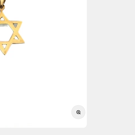
תקריב