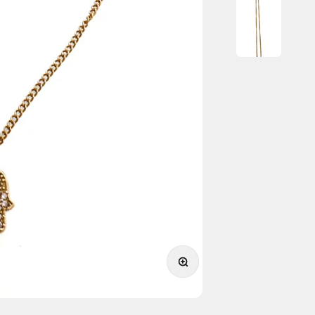
תקריב