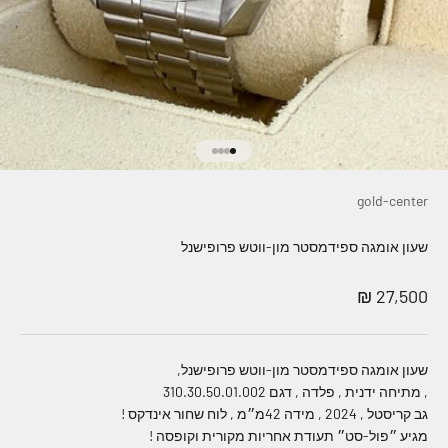
עבור לפריט 1
עבור לפריט 2
עבור לפריט 3
עבור לפריט 4
gold-center
שעון אומגה ספידמסטר מון-ווטש פרופישנל
מחיר מבצע
27,500 ₪
שעון אומגה ספידמסטר מון-ווטש פרופישנל,
, מתיחה ידנית , פלדה , דגם 310.30.50.01.002
גב קריסטל , 2024 , מידה 42מ״מ , לוח שחור אינדקס !
מגיע ״פול-סט״ תעודת אחריות מקורית וקופסה !