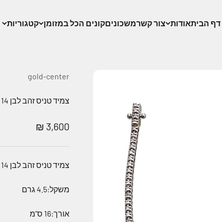
דף הבית
אודות
צור קשר
משכונים
קונים הכל במזומן
קטגוריות
gold-center
צמיד טניס זהב לבן 14 קארט משובץ יהלומים
מחיר מבצע
3,600 ₪
צמיד טניס זהב לבן 14 קארט משובץ יהלומים
משקל:4.5 גרם
אורך:16 ס"מ