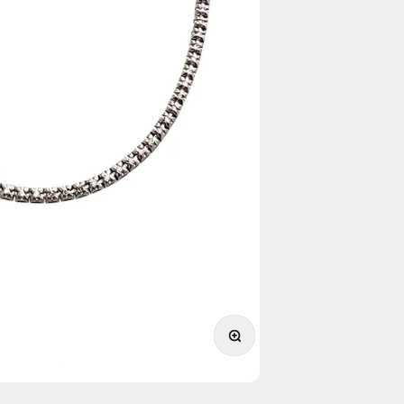
תקריב