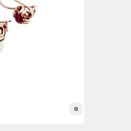
תקריב