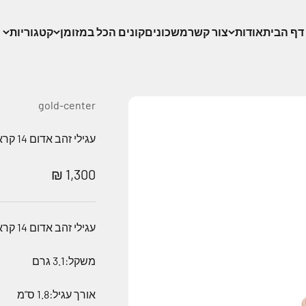
דף הבית
אודות
צור קשר
משכונים
קונים הכל במזומן
קטגוריות
gold-center
עגילי זהב אדום 14 קראט עם אבן חן ורודה במרכז
מחיר מבצע
1,300 ₪
עגילי זהב אדום 14 קראט עם אבן חן ורודה במרכז
משקל:3.1 גרם
אורך עגיל:1.8 ס"מ