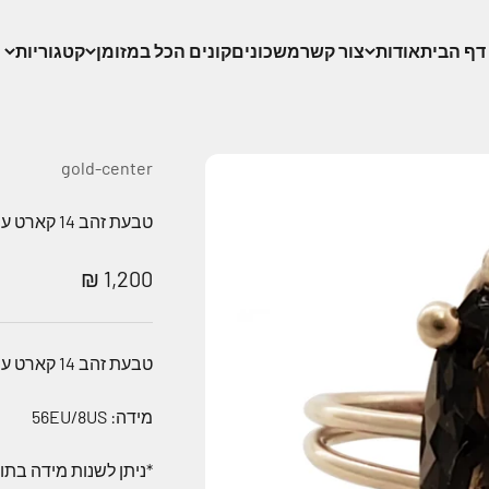
דף הבית
אודות
צור קשר
משכונים
קונים הכל במזומן
קטגוריות
gold-center
טבעת זהב 14 קארט עם אבן מרקיז סמוקי קוורץ
מחיר מבצע
1,200 ₪
טבעת זהב 14 קארט עם אבן מרקיז סמוקי קוורץ
מידה: 56EU/8US
*ניתן לשנות מידה בת