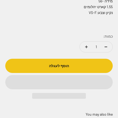
מידה -56
1.55 קארט יהלומים
נקיון וצבע:VS-F
כמות:
הוסף לעגלה